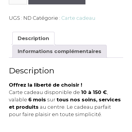
de
Carte
cadeau
UGS :
ND
Catégorie :
Carte cadeau
personnalisée
Description
Informations complémentaires
Description
Offrez la liberté de choisir !
Carte cadeau disponible de
10 à 150 €
,
valable
6 mois
sur
tous nos soins, services
et produits
au centre. Le cadeau parfait
pour faire plaisir en toute simplicité.