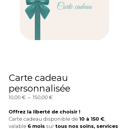
Carte cadeau
personnalisée
Plage
10,00
€
–
150,00
€
de
prix :
Offrez la liberté de choisir !
10,00 €
Carte cadeau disponible de
10 à 150 €
,
à
valable
6 mois
sur
tous nos soins, services