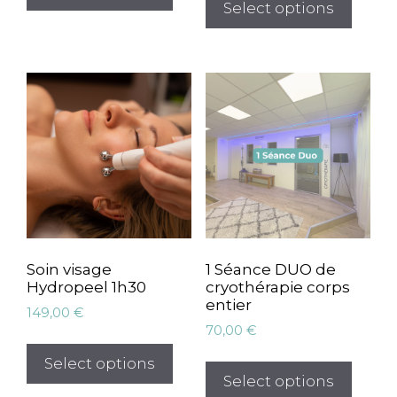
Select options
Soin visage
1 Séance DUO de
Hydropeel 1h30
cryothérapie corps
entier
149,00
€
70,00
€
Select options
Select options