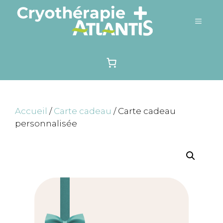
Aller
au
Menu
contenu
Accueil
/
Carte cadeau
/ Carte cadeau
personnalisée