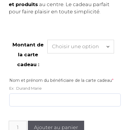
150,00 €
et produits
au centre. Le cadeau parfait
pour faire plaisir en toute simplicité.
Montant de
la carte
cadeau :
(require
Nom et prénom du bénéficiaire de la carte cadeau
*
Ex : Durand Marie
quantité
Ajouter au panier