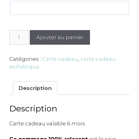
quantité
Ajouter au panier
de
Gommage
corps
Catégories :
Carte cadeau
,
carte cadeau
-
esthétique
30
minutes
Description
Description
Carte cadeau valable 6 mois.