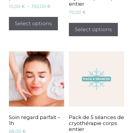
entier
Plage
10,00
€
–
150,00
€
de
70,00
€
Ce
prix :
produit
Select options
10,00 €
Select options
a
à
plusieurs
150,00 €
variations.
Les
options
peuvent
être
choisies
sur
la
page
du
Soin regard parfait –
Pack de 5 séances de
produit
1h
cryothérapie corps
entier
69,00
€